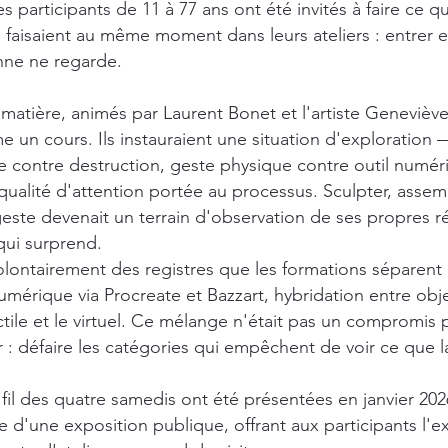
 participants de 11 à 77 ans ont été invités à faire ce qu
e faisaient au même moment dans leurs ateliers : entrer 
nne ne regarde.
 matière, animés par Laurent Bonet et l'artiste Genevièv
 un cours. Ils instauraient une situation d'exploration 
 contre destruction, geste physique contre outil numéri
a qualité d'attention portée au processus. Sculpter, assemb
te devenait un terrain d'observation de ses propres ré
 qui surprend.
lontairement des registres que les formations séparent :
umérique via Procreate et Bazzart, hybridation entre obje
actile et le virtuel. Ce mélange n'était pas un compromis
 : défaire les catégories qui empêchent de voir ce que la
fil des quatre samedis ont été présentées en janvier 20
re d'une exposition publique, offrant aux participants l