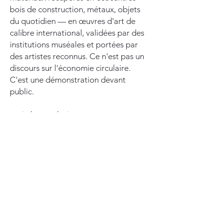
bois de construction, métaux, objets
du quotidien — en œuvres d'art de
calibre international, validées par des
institutions muséales et portées par
des artistes reconnus. Ce n'est pas un
discours sur l'économie circulaire.
C'est une démonstration devant
public.
Mais la Fondation porte une
mission plus large, enracinée dans
la vision de Jordi Bonet : l'art
comme outil de transformation
sociale.
En parallèle de cette écologie des
matériaux, nos activités —
expositions, encans-bénéfice