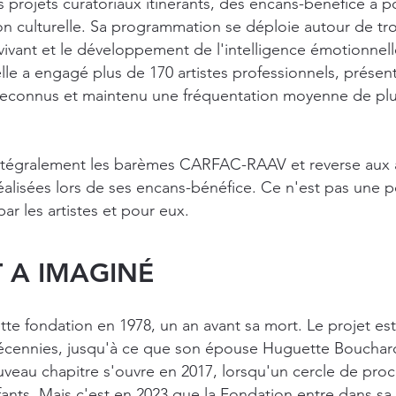
 projets curatoriaux itinérants, des encans-bénéfice à po
 culturelle. Sa programmation se déploie autour de tro
 vivant et le développement de l'intelligence émotionnell
elle a engagé plus de 170 artistes professionnels, prése
s reconnus et maintenu une fréquentation moyenne de plus
ntégralement les barèmes CARFAC-RAAV et reverse aux a
réalisées lors de ses encans-bénéfice. Ce n'est pas une 
ar les artistes et pour eux.
 A IMAGINÉ
tte fondation en 1978, un an avant sa mort. Le projet e
écennies, jusqu'à ce que son épouse Huguette Bouchar
ouveau chapitre s'ouvre en 2017, lorsqu'un cercle de pro
ants. Mais c'est en 2023 que la Fondation entre dans sa 