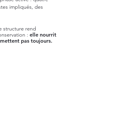
stes impliqués, des
e structure rend
elle nourrit
onservation :
rmettent pas toujours.