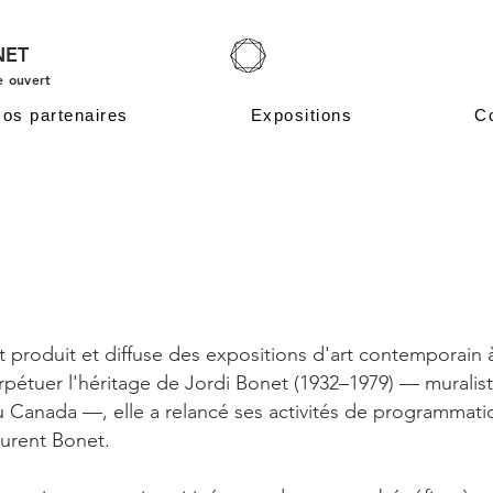
NET
e ouvert
os partenaires
Expositions
C
 produit et diffuse des expositions d'art contemporain 
étuer l'héritage de Jordi Bonet (1932–1979) — muraliste
au Canada —, elle a relancé ses activités de programmati
aurent Bonet.