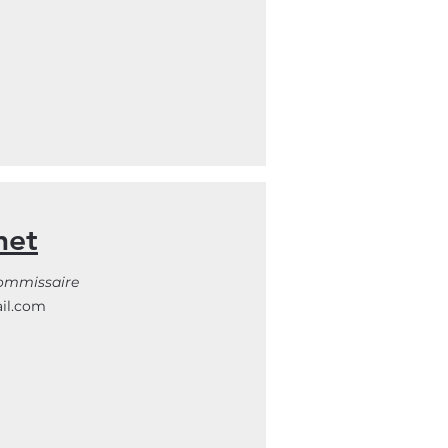
net
commissaire
ail.com