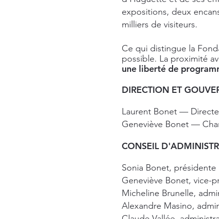
expositions, deux encans-
milliers de visiteurs.
Ce qui distingue la Fonda
possible. La proximité a
une liberté de programm
DIRECTION ET GOUV
Laurent Bonet — Directe
Geneviève Bonet — Cha
CONSEIL D'ADMINIST
Sonia Bonet, présidente
Geneviève Bonet, vice-p
Micheline Brunelle, admin
Alexandre Masino, adminis
Claude Vallée, administra