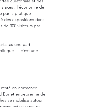
rtée curatoriale et des
is axes : l'économie de
e par la pratique
nté des expositions dans
 de 300 visiteurs par
rtistes une part
politique — c'est une
st resté en dormance
d Bonet entreprenne de
ches se mobilise autour
phase active : quatre