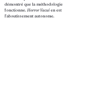
démontré que la méthodologie 
fonctionne. 
Horror Vacui
 en est 
l'aboutissement autonome.
L'itinérance est prévue dans des 
institutions muséales reconnues à 
travers le Québec en 2028-2029, 
culminant avec le 50e anniversaire 
— un événement commémoratif 
d'envergure nationale.