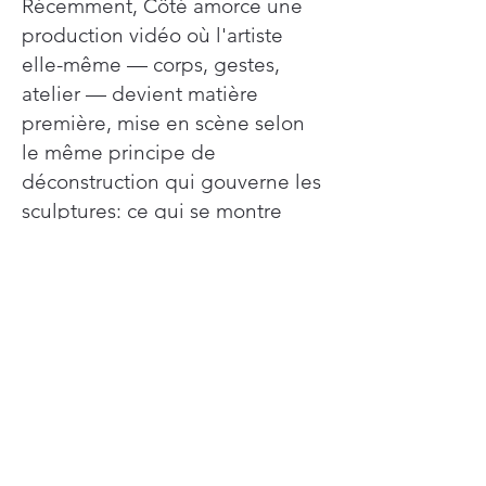
Récemment, Côté amorce une
production vidéo où l'artiste
elle-même — corps, gestes,
atelier — devient matière
première, mise en scène selon
le même principe de
déconstruction qui gouverne les
sculptures: ce qui se montre
n'est pas le portrait mais les
tensions entre ce qui se révèle
et ce qui se dérobe. Le passage
à l'image en mouvement
prolonge la logique: après avoir
fait du rebut un signe et du
vêtement un espace, faire du
processus créateur lui-même un
objet de hacking — exposer la